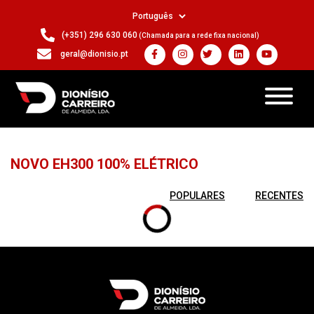
(+351) 296 630 060
(Chamada para a rede fixa nacional)
geral@dionisio.pt
NOVO EH300 100% ELÉTRICO
POPULARES
RECENTES