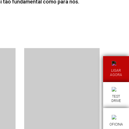
 si tão fundamental como para nós.
LIGAR
AGORA
TEST
DRIVE
OFICINA