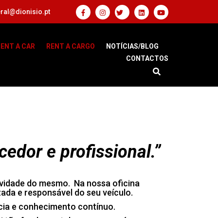
ral@dionisio.pt
ENT A CAR
RENT A CARGO
NOTÍCIAS/BLOG
CONTACTOS
edor e profissional.”
evidade do mesmo. Na nossa oficina
da e responsável do seu veículo.
cia e conhecimento contínuo.