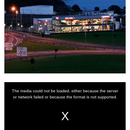
This
is
a
The media could not be loaded, either because the server
modal
window.
or network failed or because the format is not supported.