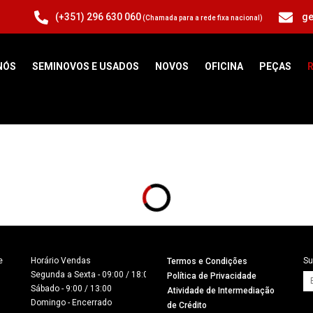
(+351) 296 630 060
ge
(Chamada para a rede fixa nacional)
NÓS
SEMINOVOS E USADOS
NOVOS
OFICINA
PEÇAS
R


Horário Vendas

Su
Termos e Condições
Segunda a Sexta - 09:00 / 18:00

Política de Privacidade
Sábado - 9:00 / 13:00

Atividade de Intermediação
Domingo - Encerrado

de Crédito