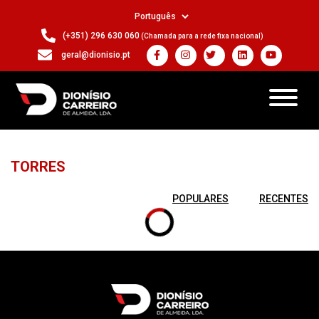
(+351) 296 630 060
(Chamada para a rede fixa nacional)
geral@dionisio.pt
TORRES
POPULARES
RECENTES