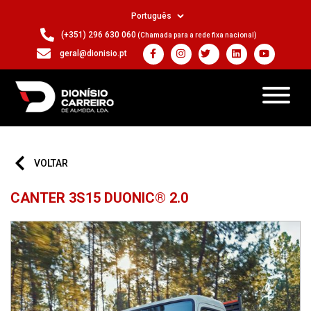
(+351) 296 630 060
(Chamada para a rede fixa nacional)
geral@dionisio.pt
VOLTAR
CANTER 3S15 DUONIC® 2.0