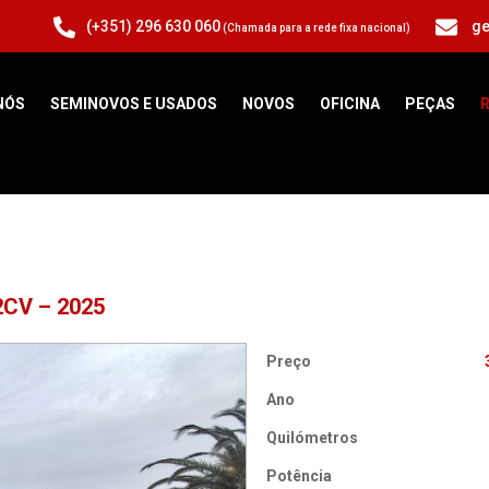
(+351) 296 630 060
ge
(Chamada para a rede fixa nacional)
NÓS
SEMINOVOS E USADOS
NOVOS
OFICINA
PEÇAS
R
CV – 2025
Preço
Ano
Quilómetros
Potência