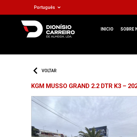
INICIO
SOBRE 
VOLTAR
KGM MUSSO GRAND 2.2 DTR K3 – 202