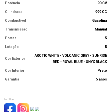
Potência
90 CV
Cilindrada
999 CC
Combustível
Gasolina
Transmissão
Manual
Portas
5
Lotação
5
ARCTIC WHITE - VOLCANIC GREY - SUNRISE
Cor Exterior
RED - ROYAL BLUE - ONYX BLACK
Cor Interior
Preto
Garantia
5 anos
Partilhar