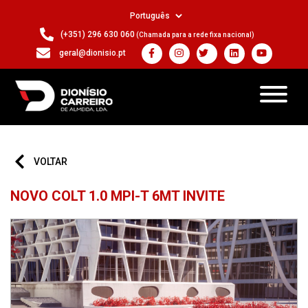
(+351) 296 630 060
(Chamada para a rede fixa nacional)
geral@dionisio.pt
VOLTAR
NOVO COLT 1.0 MPI-T 6MT INVITE